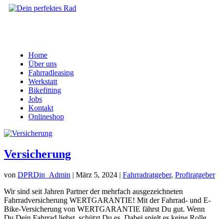
Home
Über uns
Fahrradleasing
Werkstatt
Bikefitting
Jobs
Kontakt
Onlineshop
Versicherung
von
DPRDin_Admin
|
März 5, 2024
|
Fahrradratgeber
,
Profiratgeber
Wir sind seit Jahren Partner der mehrfach ausgezeichneten
Fahrradversicherung WERTGARANTIE! Mit der Fahrrad- und E-
Bike-Versicherung von WERTGARANTIE fährst Du gut. Wenn
Du Dein Fahrrad liebst, schützt Du es. Dabei spielt es keine Rolle,