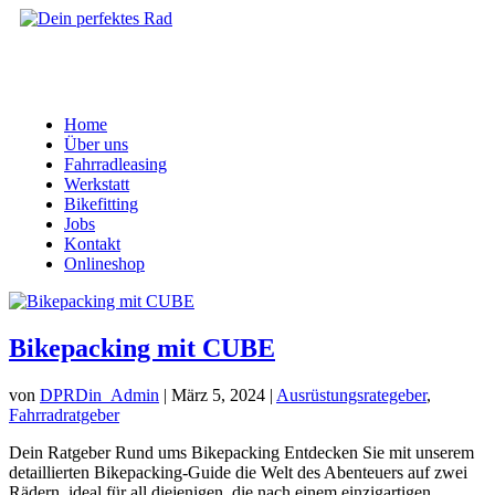
Home
Über uns
Fahrradleasing
Werkstatt
Bikefitting
Jobs
Kontakt
Onlineshop
Bikepacking mit CUBE
von
DPRDin_Admin
|
März 5, 2024
|
Ausrüstungsrategeber
,
Fahrradratgeber
Dein Ratgeber Rund ums Bikepacking Entdecken Sie mit unserem
detaillierten Bikepacking-Guide die Welt des Abenteuers auf zwei
Rädern, ideal für all diejenigen, die nach einem einzigartigen