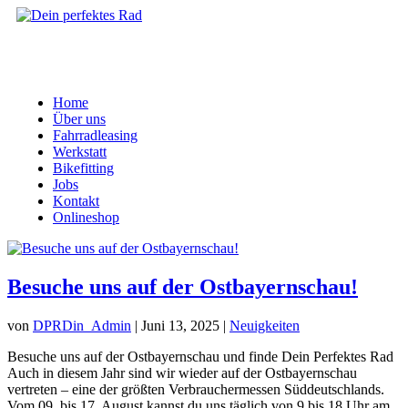
Home
Über uns
Fahrradleasing
Werkstatt
Bikefitting
Jobs
Kontakt
Onlineshop
Besuche uns auf der Ostbayernschau!
von
DPRDin_Admin
|
Juni 13, 2025
|
Neuigkeiten
Besuche uns auf der Ostbayernschau und finde Dein Perfektes Rad
Auch in diesem Jahr sind wir wieder auf der Ostbayernschau
vertreten – eine der größten Verbrauchermessen Süddeutschlands.
Vom 09. bis 17. August kannst du uns täglich von 9 bis 18 Uhr am