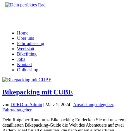
Home
Über uns
Fahrradleasing
Werkstatt
Bikefitting
Jobs
Kontakt
Onlineshop
Bikepacking mit CUBE
von
DPRDin_Admin
|
März 5, 2024
|
Ausrüstungsrategeber
,
Fahrradratgeber
Dein Ratgeber Rund ums Bikepacking Entdecken Sie mit unserem
detaillierten Bikepacking-Guide die Welt des Abenteuers auf zwei
Rädern, ideal für all diejenigen, die nach einem einzigartigen