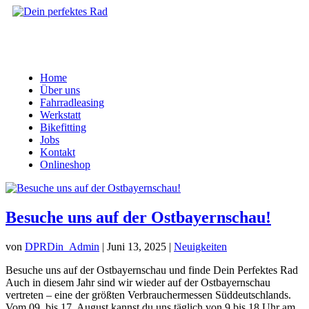
Home
Über uns
Fahrradleasing
Werkstatt
Bikefitting
Jobs
Kontakt
Onlineshop
Besuche uns auf der Ostbayernschau!
von
DPRDin_Admin
|
Juni 13, 2025
|
Neuigkeiten
Besuche uns auf der Ostbayernschau und finde Dein Perfektes Rad
Auch in diesem Jahr sind wir wieder auf der Ostbayernschau
vertreten – eine der größten Verbrauchermessen Süddeutschlands.
Vom 09. bis 17. August kannst du uns täglich von 9 bis 18 Uhr am